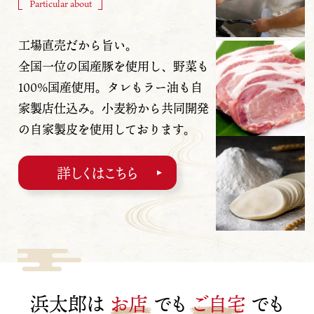
Particular about
工場直売だから旨い。
全国一位の国産豚を使用し、
野菜も
100%
国産使用。
タレもラー油も自
家製店仕込み。
小麦粉から共同開発
の
自家製皮を使用しております。
詳しくはこちら
浜太郎は
お店
でも
ご自宅
でも