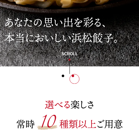
あなたの思い出を彩る、
本当においしい浜松餃子。
SCROLL
選べる
楽しさ
10
常時
種類以上
ご用意