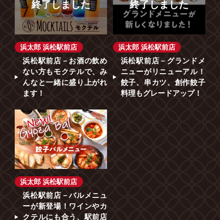
終了しました
終了しました
浜太郎 浜松駅前店
浜太郎 浜松駅前店
浜松駅前店－お酒の飲め
浜松駅前店－グランドメ
ない方もモクテルで、み
ニューがリニューアル！
んなと一緒に盛り上がれ
餃子、串カツ、創作餃子
ます！
料理もグレードアップ！
浜太郎 浜松駅前店
浜松駅前店－バルメニュ
ーが新登場！ワインやカ
クテルにも合う、駅前店