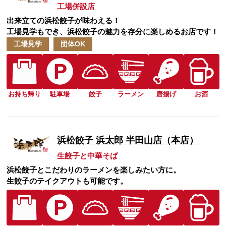
工場併設店
出来立ての浜松餃子が味わえる！
工場見学もでき、浜松餃子の魅力を存分に楽しめるお店です！
工場見学
団体OK
お持ち帰り
駐車場
餃子
ラーメン
唐揚げ
お酒
浜松餃子 浜太郎 半田山店（本店）
生餃子と中華そば
浜松餃子とこだわりのラーメンを楽しみたい方に。
生餃子のテイクアウトも可能です。