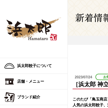
新着情
浜太郎餃子について
2023/07/24
お
店舗・メニュー
［浜太郎 神
ブランド紹介
このたび「鳥玉商店
人気の浜太郎餃子、