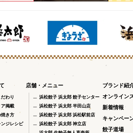
て
店舗・メニュー
ブランド紹
オンライン
こだわり
浜松餃子 浜太郎 餃子センター
ィア掲載
浜松餃子 浜太郎 半田山店
新着情報
の焼き方
浜松餃子 浜太郎 浜松駅前店
キャンペー
レンジレシピ
浜松餃子 浜太郎 神立店
餃子道場
浜太郎 生餃子無人直売所